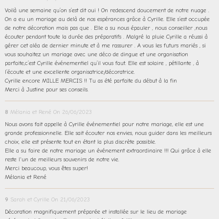
Voilà une semaine qu’on s’est dit oui ! On redescend doucement de notre nuage .
On a eu un mariage au delà de nos espérances grâce à Cyrille. Elle s’est occupée
de notre décoration mais pas que . Elle a su nous épauler , nous conseiller ,nous
écouter pendant toute la durée des préparatifs . Malgré la pluie Cyrille a réussi à
gérer cet aléa de dernier minute et à me rassurer . A vous les futurs mariés , si
vous souhaitez un mariage avec une déco de dingue et une organisation
parfaite,c’est Cyrille événementiel qu’il vous faut. Elle est solaire , pétillante , à
l’écoute et une excellente organisatrice/décoratrice.
Cyrille encore MILLE MERCIS !! Tu as été parfaite du début à la fin
Merci à Justine pour ses conseils.
8
Mélania et René
On 26/06/2023
Nous avons fait appelle à Cyrille événementiel pour notre mariage, elle est une
grande professionnelle. Elle sait écouter nos envies, nous guider dans les meilleurs
choix, elle est présente tout en étant la plus discrète possible.
Elle a su faire de notre mariage un événement extraordinaire !!! Qui grâce à elle
reste l'un de meilleurs souvenirs de notre vie.
Merci beaucoup, vous êtes super!
Mélania et René
9
Sarah et Cyrille
On 21/06/2023
Décoration magnifiquement préparée et installée sur le lieu de mariage