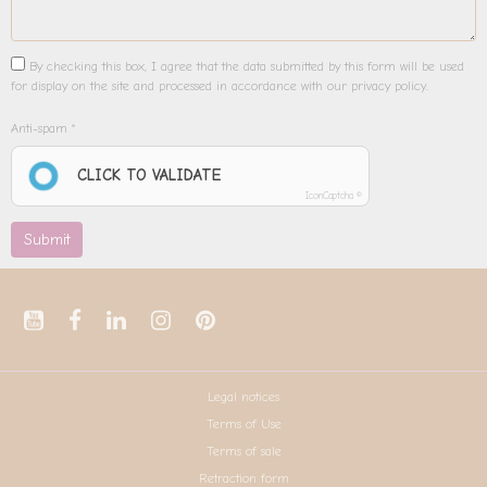
By checking this box, I agree that the data submitted by this form will be used
for display on the site and processed in accordance with our privacy policy.
Anti-spam
CLICK TO VALIDATE
IconCaptcha ©
Submit
Legal notices
Terms of Use
Terms of sale
Retraction form