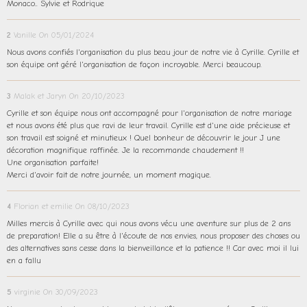
Monaco.. Sylvie et Rodrique
2
Vanille
On 05/01/2024
Nous avons confiés l'organisation du plus beau jour de notre vie à Cyrille. Cyrille et
son équipe ont géré l'organisation de façon incroyable. Merci beaucoup.
3
Malak et Jaryn
On 20/10/2023
Cyrille et son équipe nous ont accompagné pour l'organisation de notre mariage
et nous avons été plus que ravi de leur travail. Cyrille est d'une aide précieuse et
son travail est soigné et minutieux ! Quel bonheur de découvrir le jour J une
décoration magnifique raffinée. Je la recommande chaudement !!
Une organisation parfaite!
Merci d'avoir fait de notre journée, un moment magique.
4
Florian et emilie
On 08/10/2023
Milles mercis à Cyrille avec qui nous avons vécu une aventure sur plus de 2 ans
de preparation! Elle a su être à l'écoute de nos envies, nous proposer des choses ou
des alternatives sans cesse dans la bienveillance et la patience !! Car avec moi il lui
en a fallu
5
virginie
On 30/09/2023