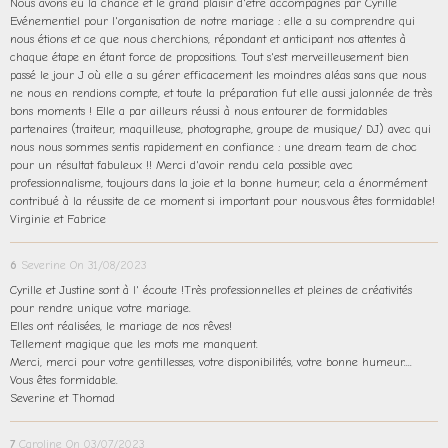
Nous avons eu la chance et le grand plaisir d'être accompagnés par Cyrille
Evénementiel pour l'organisation de notre mariage : elle a su comprendre qui
nous étions et ce que nous cherchions, répondant et anticipant nos attentes à
chaque étape en étant force de propositions. Tout s'est merveilleusement bien
passé le jour J où elle a su gérer efficacement les moindres aléas sans que nous
ne nous en rendions compte, et toute la préparation fut elle aussi jalonnée de très
bons moments ! Elle a par ailleurs réussi à nous entourer de formidables
partenaires (traiteur, maquilleuse, photographe, groupe de musique/ DJ) avec qui
nous nous sommes sentis rapidement en confiance : une dream team de choc
pour un résultat fabuleux !! Merci d'avoir rendu cela possible avec
professionnalisme, toujours dans la joie et la bonne humeur, cela a énormément
contribué à la réussite de ce moment si important pour nous.vous êtes formidable!
Virginie et Fabrice
6
Severine
On 31/08/2023
Cyrille et Justine sont à l' écoute !Très professionnelles et pleines de créativités
pour rendre unique votre mariage.
Elles ont réalisées, le mariage de nos rêves!
Tellement magique que les mots me manquent.
Merci, merci pour votre gentillesses, votre disponibilités, votre bonne humeur....
Vous êtes formidable.
Severine et Thomad
7
Caroline
On 03/07/2023