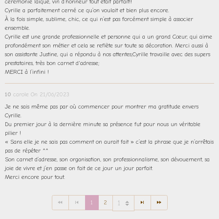
cérémonie laïque, vin d’honneur tout était parfait!!
Cyrille a parfaitement cerné ce qu’on voulait et bien plus encore.
À la fois simple, sublime, chic, ce qui n’est pas forcément simple à associer
ensemble.
Cyrille est une grande professionnelle et personne qui a un grand Cœur, qui aime
profondément son métier et cela se reflète sur toute sa décoration. Merci aussi à
son assistante Justine, qui a répondu à nos attentes;Cyrille travaille avec des supers
prestataires, très bon carnet d'adresse;
MERCI à l’infini !
10
carole
On 21/06/2023
Je ne sais même pas par où commencer pour montrer ma gratitude envers
Cyrille.
Du premier jour à la dernière minute sa présence fut pour nous un véritable
pilier !
« Sans elle je ne sais pas comment on aurait fait » c’est la phrase que je n’arrêtais
pas de répéter ^^
Son carnet d’adresse, son organisation, son professionnalisme, son dévouement, sa
joie de vivre et j’en passe on fait de ce jour un jour parfait.
Merci encore pour tout.
1
2